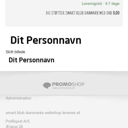
Leveringstid : 4-7 dage
DU STØTTER SMART KLUB DANMARK MED DKK
0,00
Skift billede
Administration
smart klub danmarks webshop leveres af
Profilsport A/S
Ærøvej 26