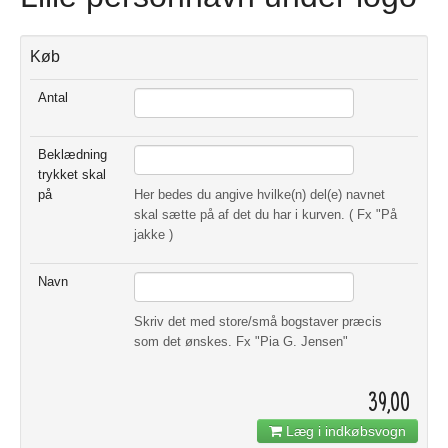
Køb
Antal
Beklædning
trykket skal
på
Her bedes du angive hvilke(n) del(e) navnet
skal sætte på af det du har i kurven. ( Fx "På
jakke )
Navn
Skriv det med store/små bogstaver præcis
som det ønskes. Fx "Pia G. Jensen"
39,00
Læg i indkøbsvogn